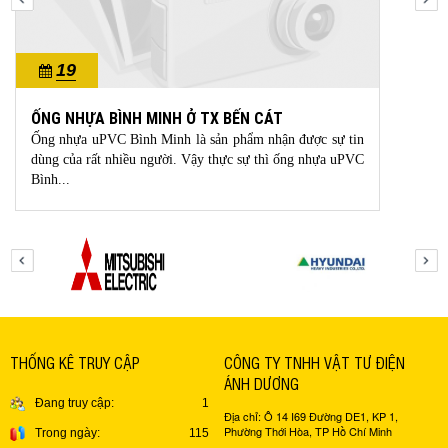
19
10/2023
ỐNG NHỰA BÌNH MINH Ở TX BẾN CÁT
Ống nhựa uPVC Bình Minh là sản phẩm nhận được sự tin
dùng của rất nhiều người. Vậy thực sự thì ống nhựa uPVC
Bình...
THỐNG KÊ TRUY CẬP
CÔNG TY TNHH VẬT TƯ ĐIỆN
ÁNH DƯƠNG
Đang truy cập:
1
Địa chỉ: Ô 14 I69 Đường DE1, KP 1,
Phường Thới Hòa, TP Hồ Chí Minh
Trong ngày:
115