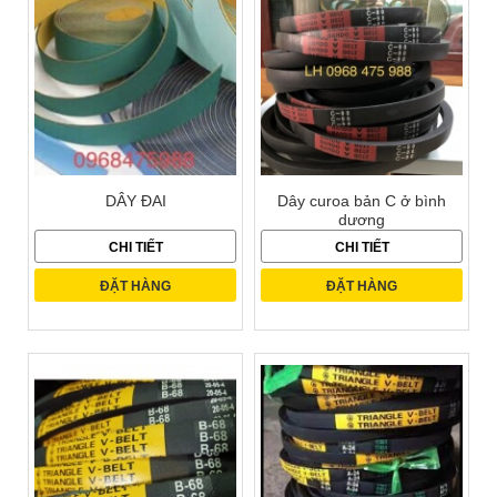
DÂY ĐAI
Dây curoa bản C ở bình
dương
CHI TIẾT
CHI TIẾT
ĐẶT HÀNG
ĐẶT HÀNG