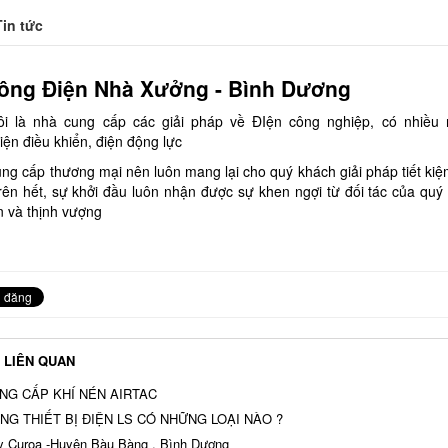
Tin tức
Công Điện Nhà Xưởng - Bình Dương
ôi là nhà cung cấp các giải pháp về ĐIện công nghiệp, có nhiều 
iện điều khiển, điện động lực
ung cấp thương mại nên luôn mang lại cho quý khách giải pháp tiết kiệm
trên hết, sự khởi đầu luôn nhận được sự khen ngợi từ đối tác của quý
ển và thịnh vượng
T LIÊN QUAN
NG CẤP KHÍ NÉN AIRTAC
G THIẾT BỊ ĐIỆN LS CÓ NHỮNG LOẠI NÀO ?
 Curoa -Huyện Bàu Bàng , Bình Dương