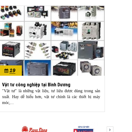
19
2
07/2023
06/20
Vật tư công nghiệp tại Bình Dương
THIẾT
"Vật tư" là những vật liệu, tư liệu được dùng trong sản
THIẾT
xuất. Hay dễ hiểu hơn, vật tư chính là các thiết bị máy
đang là
móc,...
yếu tron