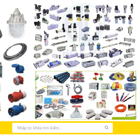
THIẾT KẾ LẮP ĐẶT ĐIỆN NHÀ XƯỞNG