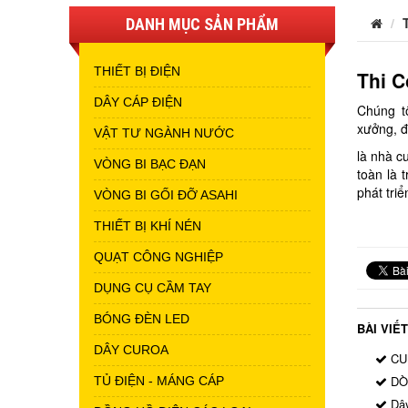
DANH MỤC SẢN PHẨM
THIẾT BỊ ĐIỆN
Thi 
DÂY CÁP ĐIỆN
Chúng t
xưởng, đ
VẬT TƯ NGÀNH NƯỚC
là nhà c
VÒNG BI BẠC ĐẠN
toàn là 
phát tri
VÒNG BI GỐI ĐỠ ASAHI
THIẾT BỊ KHÍ NÉN
QUẠT CÔNG NGHIỆP
DỤNG CỤ CẦM TAY
BÓNG ĐÈN LED
BÀI VIẾ
DÂY CUROA
CU
DÒN
TỦ ĐIỆN - MÁNG CÁP
Dây