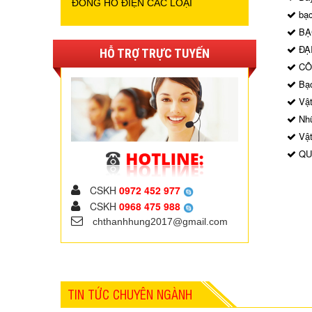
ĐỒNG HỒ ĐIỆN CÁC LOẠI
bạc
BẠ
ĐẠI
HỖ TRỢ TRỰC TUYẾN
CÔ
Bạc
Vật
Nhữ
Vật
QU
CSKH
0972 452 977
CSKH
0968 475 988
chthanhhung2017@gmail.com
TIN TỨC CHUYÊN NGÀNH