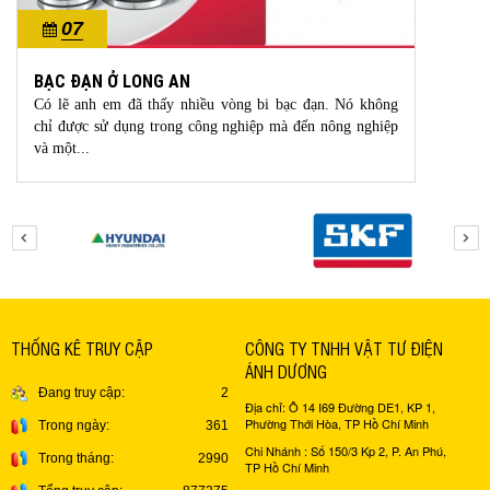
07
10/2023
BẠC ĐẠN Ở LONG AN
Có lẽ anh em đã thấy nhiều vòng bi bạc đạn. Nó không
chỉ được sử dụng trong công nghiệp mà đến nông nghiệp
và một...
THỐNG KÊ TRUY CẬP
CÔNG TY TNHH VẬT TƯ ĐIỆN
ÁNH DƯƠNG
Đang truy cập:
2
Địa chỉ: Ô 14 I69 Đường DE1, KP 1,
Phường Thới Hòa, TP Hồ Chí Minh
Trong ngày:
361
Chi Nhánh : Số 150/3 Kp 2, P. An Phú,
Trong tháng:
2990
TP Hồ Chí Minh