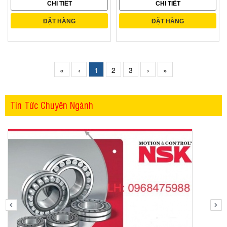
CHI TIẾT
CHI TIẾT
ĐẶT HÀNG
ĐẶT HÀNG
«
‹
1
2
3
›
»
Tin Tức Chuyên Ngành