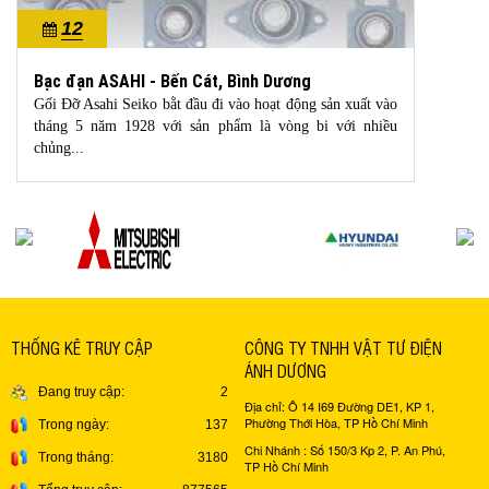
12
10/2022
Bạc đạn ASAHI - Bến Cát, Bình Dương
Gối Đỡ Asahi Seiko bằt đầu đi vào hoạt động sản xuất vào
tháng 5 năm 1928 với sản phẩm là vòng bi với nhiều
chủng...
THỐNG KÊ TRUY CẬP
CÔNG TY TNHH VẬT TƯ ĐIỆN
ÁNH DƯƠNG
Đang truy cập:
2
Địa chỉ: Ô 14 I69 Đường DE1, KP 1,
Phường Thới Hòa, TP Hồ Chí Minh
Trong ngày:
137
Chi Nhánh : Số 150/3 Kp 2, P. An Phú,
Trong tháng:
3180
TP Hồ Chí Minh