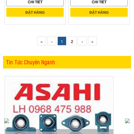
CHI TIẾT
CHI TIẾT
ĐẶT HÀNG
ĐẶT HÀNG
«
‹
1
2
›
»
Tin Tức Chuyên Ngành