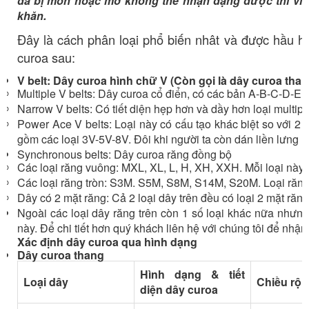
đã bị mòn hoặc mờ không thể nhận dạng được thì việ
khăn.
Đây là cách phân loại phổ biến nhât và được hầu h
curoa sau:
V belt: Dây curoa hình chữ V (Còn gọi là dây curoa than
Multiple V belts: Dây curoa cổ điển, có các bản A-B-C-D-E v
Narrow V belts: Có tiết diện hẹp hơn và dầy hơn loại mult
Power Ace V belts: Loại này có cấu tạo khác biệt so với 2 l
gồm các loại 3V-5V-8V. Đôi khi người ta còn dán liền lưng nhi
Synchronous belts: Dây curoa răng đồng bộ
Các loại răng vuông: MXL, XL, L, H, XH, XXH. Mỗi loại này 
Các loại răng tròn: S3M. S5M, S8M, S14M, S20M. Loại răng
Dây có 2 mặt răng: Cả 2 loại dây trên đều có loại 2 mặt ră
Ngoài các loại dây răng trên còn 1 số loại khác nữa nhưng
này. Để chi tiết hơn quý khách liên hệ với chúng tôi để nhận c
Xác định dây curoa qua hình dạng
Dây curoa thang
Hình dạng & tiết
Loại dây
Chiều rộn
diện dây curoa