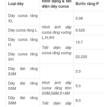
Hình dạng & tiết
Loại dây
Bước răng P
diện dây curoa
Dây curoa răng
5.08
XL
Hình ảnh dây
Dây curoa răng L
9.525
curoa răng vuông
L,H,XH
Dây curoa răng
12.7
H
Tiết diện dây
curoa răng vuông
Dây curoa răng
22.225
XH
Dây đai răng
3.0
S3M
Hình ảnh dây
Dây đai răng
5.0
curoa răng tròn
S5M
S5M,S8M,S14M
Dây đai răng
8.0
S8M
Tiết diện dây