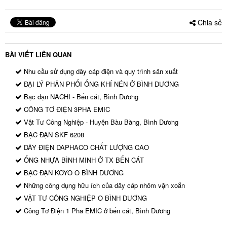
Chia sẻ
BÀI VIẾT LIÊN QUAN
Nhu cầu sử dụng dây cáp điện và quy trình sản xuất
ĐẠI LÝ PHÂN PHỐI ỐNG KHÍ NÉN Ở BÌNH DƯƠNG
Bạc đạn NACHI - Bến cát, Bình Dương
CÔNG TƠ ĐIỆN 3PHA EMIC
Vật Tư Công Nghiệp - Huyện Bàu Bàng, Bình Dương
BẠC ĐẠN SKF 6208
DÂY ĐIỆN DAPHACO CHẤT LƯỢNG CAO
ỐNG NHỰA BÌNH MINH Ở TX BẾN CÁT
BẠC ĐẠN KOYO O BÌNH DƯƠNG
Những công dụng hữu ích của dây cáp nhôm vặn xoắn
VẬT TƯ CÔNG NGHIỆP O BÌNH DƯƠNG
Công Tơ Điện 1 Pha EMIC ở bến cát, Bình Dương