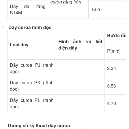
curoa răng tròn
Dây đai răng
14.0
S14M
Dây curoa rãnh dọc
Bước răn
Hình ảnh và tiết
Loại dây
diện dây
P(mm)
Dây curoa PJ (rãnh
2.34
dọc)
Dây curoa PK (rãnh
3.56
dọc)
Dây curoa PL (rãnh
4.70
dọc)
Thông số kỹ thuật dây curoa