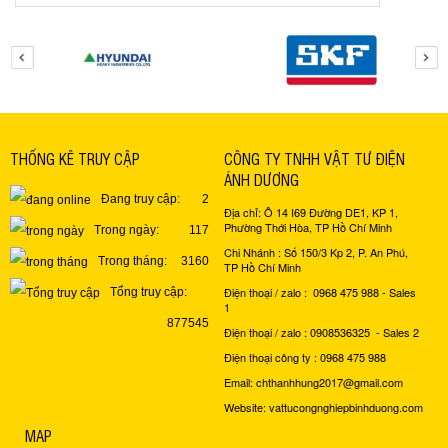
THỐNG KÊ TRUY CẬP
CÔNG TY TNHH VẬT TƯ ĐIỆN
ÁNH DƯƠNG
Đang truy cập:
2
Địa chỉ: Ô 14 I69 Đường DE1, KP 1,
Phường Thới Hòa, TP Hồ Chí Minh
Trong ngày:
117
Chi Nhánh : Số 150/3 Kp 2, P. An Phú,
Trong tháng:
3160
TP Hồ Chí Minh
Điện thoại / zalo : 0968 475 988 - Sales
Tổng truy cập:
1
877545
Điện thoại / zalo : 0908536325 - Sales 2
Điện thoại công ty : 0968 475 988
Email: chthanhhung2017@gmail.com
Website: vattucongnghiepbinhduong.com
MAP