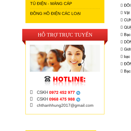
TỦ ĐIỆN - MÁNG CÁP
ĐÔI
Vật 
ĐỒNG HỒ ĐIỆN CÁC LOẠI
CUN
QUẠ
Bạc 
HỖ TRỢ TRỰC TUYẾN
DÒN
Giới
bạc 
ĐÔN
Bạc 
CSKH
0972 452 977
CSKH
0968 475 988
chthanhhung2017@gmail.com