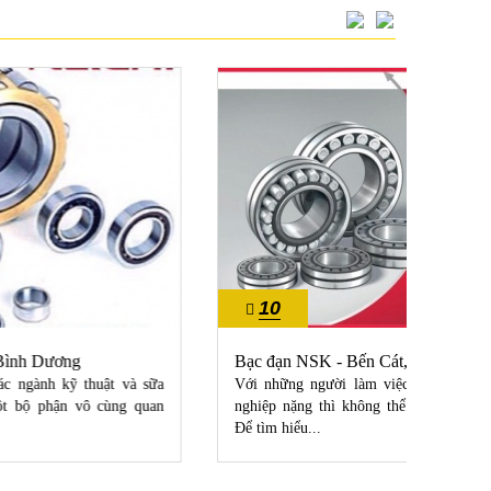
10
10
10/2022
10/20
Bạc đạn NSK - Bến Cát, Bình Dương
bạc đ
Với những người làm việc trong ngành máy móc, công
NTN là
nghiệp nặng thì không thể không biết tới vòng bi NSK.
thế giớ
Để tìm hiểu...
giới,...