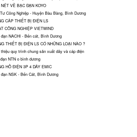
 NÉT VỀ BẠC ĐẠN KOYO
Tư Công Nghiệp - Huyện Bàu Bàng, Bình Dương
G CÂP THIẾT BỊ ĐIỆN LS
T CÔNG NGHIỆP VIETWIND
đạn NACHI - Bến cát, Bình Dương
G THIẾT BỊ ĐIỆN LS CÓ NHỮNG LOẠI NÀO ?
 thiệu quy trình chung sản xuất dây và cáp điện
đạn NTN o bình dương
G HỒ ĐIỆN 3P 4 DÂY EMIC
đạn NSK - Bến Cát, Bình Dương