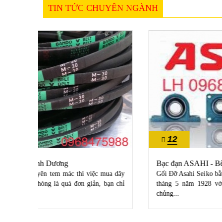
TIN TỨC CHUYÊN NGÀNH
12
10/2022
Bạc đạn ASAHI - Bến Cát, Bình Dương
 mua dây
Gối Đỡ Asahi Seiko bằt đầu đi vào hoạt động sản xuất vào
 bạn chỉ
tháng 5 năm 1928 với sản phẩm là vòng bi với nhiều
chủng...