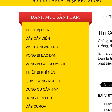
THIẾT KẾ LẮP ĐẶT ĐIỆN NHÀ XƯỞNG
T
DANH MỤC SẢN PHẨM
THIẾT BỊ ĐIỆN
Thi 
DÂY CÁP ĐIỆN
Chúng t
xưởng, đ
VẬT TƯ NGÀNH NƯỚC
là nhà c
VÒNG BI BẠC ĐẠN
toàn là 
phát tri
VÒNG BI GỐI ĐỠ ASAHI
THIẾT BỊ KHÍ NÉN
QUẠT CÔNG NGHIỆP
DỤNG CỤ CẦM TAY
BÀI VIẾ
BÓNG ĐÈN LED
DÂY
DÂY CUROA
Nhữn